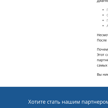
Диагно
Несмо
После
Почем
Этот с
партн
самых
Вы ник
Хотите стать нашим партнеро