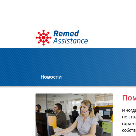
Новости
Пом
Иногд
не ста
гарант
собств