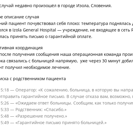
 случай недавно произошёл в городе
Изола, Словения
.
ое описание случая
ний пациент почувствовал себя плохо: температура поднялась д
ился в
Izola General Hospital
— учреждение, не входящее в сеть 
лась принять письмо о гарантийной оплате.
тивная координация
 после получения сообщения наша операционная команда про
рка связались с больницей напрямую, уже через
30 минут
добил
нт получил необходимое лечение.
иска с
родственником пациента
15:18 — Оператор: «К сожалению, больница, в которую вы напр
отправить гарантийное письмо. В случае отказа вам, возможно,
15:26 — «Ожидаем ответ больницы. Сообщим, как только получ
15:33 — Родственник: «Спасибо.»
15:48 — «Разрешение получено.»
15:49 — «Гарантийное письмо принято больницей.»