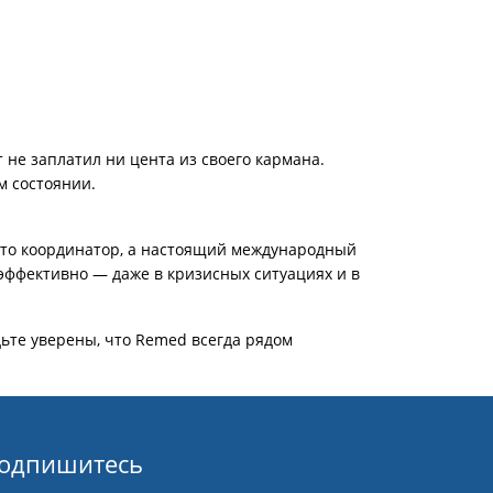
т не заплатил ни цента из своего кармана.
м состоянии.
сто координатор
, а настоящий международный
эффективно — даже в кризисных ситуациях и в
дьте уверены, что
Remed всегда рядом
одпишитесь