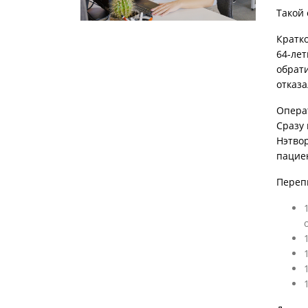
Такой
Кратк
64-лет
обрат
отказа
Опера
Сразу
Нэтво
пацие
П
ереп