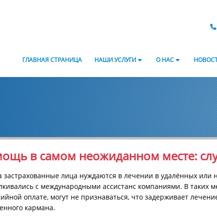
ГЛАВНАЯ СТРАНИЦА
НАШИ УСЛУГИ
О НАС
НОВОС
ощь в самом неожиданном месте: слу
а застрахованные лица нуждаются в лечении в удалённых или н
лкивались с международными ассистанс компаниями. В таких м
ийной оплате, могут не признаваться, что задерживает лечени
енного кармана.