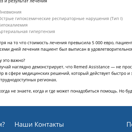
з и результат лечения
Пневмония
Острые гипоксемические респираторные нарушения (Тип I)
Гипокалиемия
Артериальная гипертензия
тря на то что стоимость лечения превысила
5 000 евро
, пациен
семи дней лечения
пациент был выписан в удовлетворительно
у это важно?
лучай наглядно демонстрирует, что
Remed Assistance — не про
ёр в сфере медицинских решений, который действует быстро и 
 труднодоступных регионах.
огда не знаете, когда и где может понадобиться помощь. Но бу
м?
Наши Контакты
П